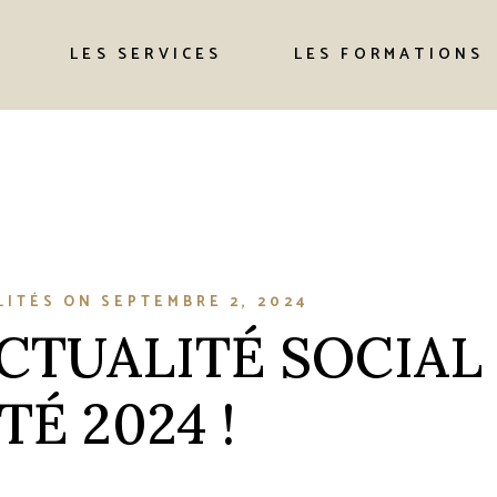
Site vitrine
LES SERVICES
LES FORMATIONS
Création de
contenu
Audit & Stratégie
Formations
Site vitrine
Community
Création de
Management
contenu
Formations
Community
LITÉS
ON
SEPTEMBRE 2, 2024
Management
ACTUALITÉ SOCIAL
TÉ 2024 !