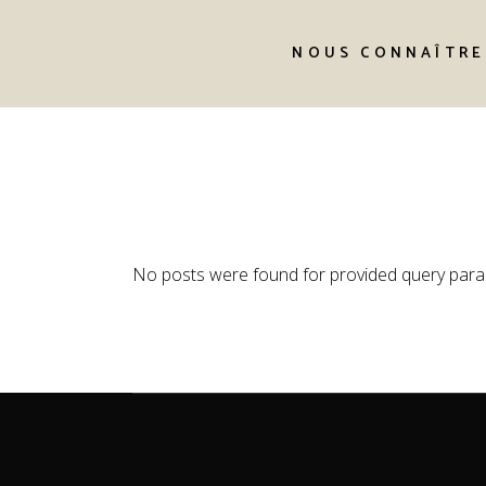
Skip
to
L’équipe
the
NOUS CONNAÎTRE
content
Notre histoire
L’équipe
No posts were found for provided query para