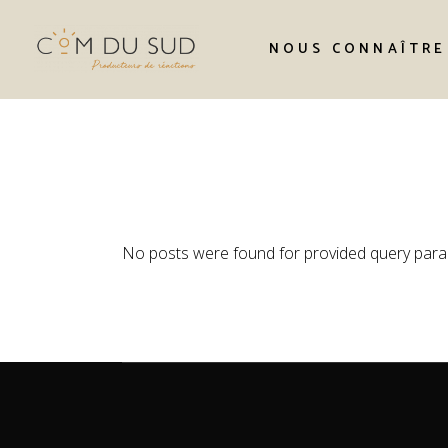
Skip
to
L’équipe
the
NOUS CONNAÎTRE
content
Notre histoire
L’équipe
No posts were found for provided query para