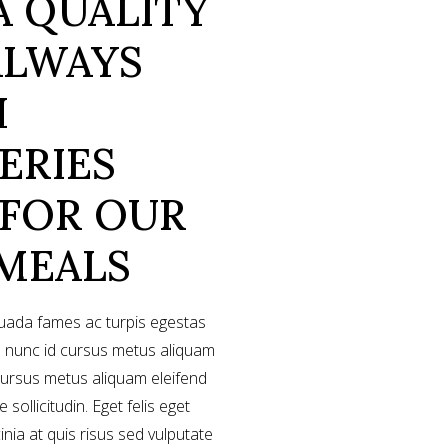
A QUALITY
ALWAYS
H
ERIES
 FOR OUR
 MEALS
suada fames ac turpis egestas
a nunc id cursus metus aliquam
 cursus metus aliquam eleifend
 sollicitudin. Eget felis eget
inia at quis risus sed vulputate