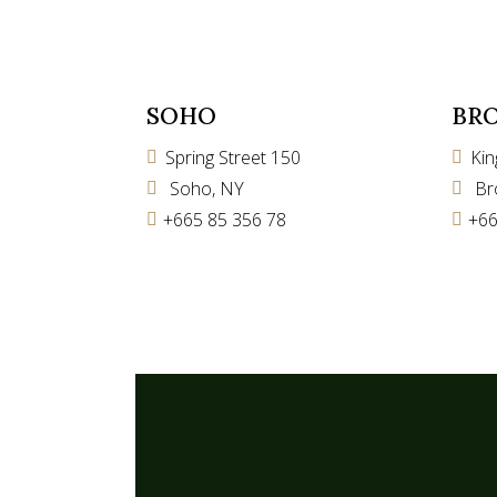
SOHO
BR
Spring Street 150
Ki
Soho, NY
Br
+665 85 356 78
+66