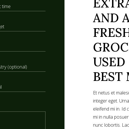
EXTR
AND 
FRES
GROC
USED
BEST
Et netus et male
integer eget. Urn
eleifend mi in. Id
mi in nulla posuere
nunc lobortis. Lac